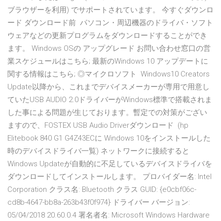
ブラウザーを利用) でサポートされています。 今すぐダウンロ
ード ダウンロード前 パソコン・周辺機器のドライバ・ソフト
ウェアなどの更新プログラムをダウンロードすることができ
ます。 Windows OSの アップグレード お問い合わせ窓口の営
業スケジュールはこちら; 最新のWindows 10 アップデートに
関する情報はこちら; ◎マイクロソフト Windows10 Creators
Update以降から、これまでデバイスメーカーが専用で用意し
ていたUSB AUDIO 2.0ドライバーがWindows標準で搭載されま
した事による問題が生じております。暫定での対策がござい
ますので、FOSTEX USB Audio Driverダウンロード (hp
Elitebook 840 G1 G4Z43ECに Windows 10をインストールした
時のデバイスドライバ一覧) ネットワークに接続すると
Windows Updateが自動的に不足しているデバイスドライバを
ダウンロードしてインストールします。 プロバイダー名: Intel
Corporation クラス名: Bluetooth クラス GUID: {e0cbf06c-
cd8b-4647-bb8a-263b43f0f974} ドライバー バージョン:
05/04/2018 20.60.0.4 署名者名: Microsoft Windows Hardware