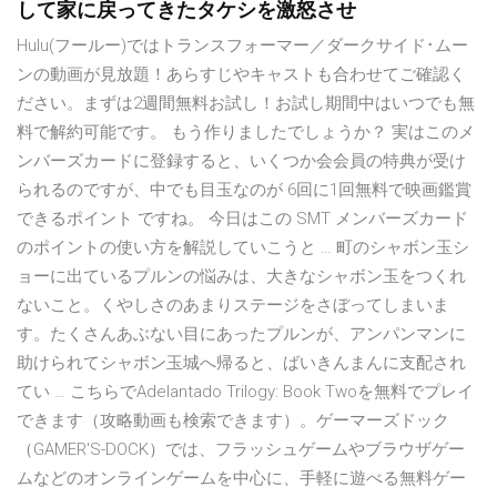
して家に戻ってきたタケシを激怒させ
Hulu(フールー)ではトランスフォーマー／ダークサイド･ムー
ンの動画が見放題！あらすじやキャストも合わせてご確認く
ださい。まずは2週間無料お試し！お試し期間中はいつでも無
料で解約可能です。 もう作りましたでしょうか？ 実はこのメ
ンバーズカードに登録すると、いくつか会会員の特典が受け
られるのですが、中でも目玉なのが 6回に1回無料で映画鑑賞
できるポイント ですね。 今日はこの SMT メンバーズカード
のポイントの使い方を解説していこうと … 町のシャボン玉シ
ョーに出ているプルンの悩みは、大きなシャボン玉をつくれ
ないこと。くやしさのあまりステージをさぼってしまいま
す。たくさんあぶない目にあったプルンが、アンパンマンに
助けられてシャボン玉城へ帰ると、ばいきんまんに支配され
てい … こちらでAdelantado Trilogy: Book Twoを無料でプレイ
できます（攻略動画も検索できます）。ゲーマーズドック
（GAMER'S-DOCK）では、フラッシュゲームやブラウザゲー
ムなどのオンラインゲームを中心に、手軽に遊べる無料ゲー