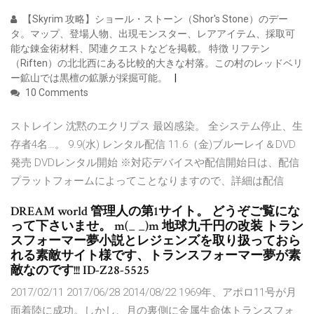
【Skyrim 攻略】ショール・ストーン（Shor's Stone）のデー
タ。マップ、登場人物、出現モンスター、レアアイテム、採取可
能な錬金術材料、関連クエストなどを掲載。 特徴 リフテン
（Riften）の北北西にある比較的大きな村落。この村のレッドベリ
ー鉱山では黒檀の鉱脈が採掘可能。
10 Comments
ストレイン 沈黙のエクリプス 最凶感染。 全システム停止、生
存者4名…。 9.9(水) レンタル配信 11.6（金)ブルーレイ＆DVD
発売 DVDレンタル開始 ※対応デバイスや配信開始日は、配信
プラットフォームによってことなりますので、詳細は配信
DREAM world 管理人の第1サイト。 どうぞご覧にな
って下さいませ。 m(_ _)m 地球九千円の改装 トラン
スフォーマー夢小説とレジェンズを取り扱っておら
れる素敵サイト様です、トランスフォーマー夢が素
敵なのです!!! ID-Z28-5525
2017/02/11 2017/06/28 2014/08/22 1969年、アポロ11号が月
面着陸に成功。しかし、月の裏側に金属生命体トランスフォ