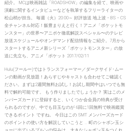
紹介。 MCは映画雑誌「ROADSHOW」の編集を経て、映画や
演劇に関するインタビューなどを執筆するフリーライターの
松山梢が担当。 毎週（火）20:00～ 好評放送 地上波・BS・CS
全チャンネル対応！飯豊まりえと行く！アニメ「ポケットモ
ンスター」の世界〜アニポケ徹底解説スペシャル〜のテレビ
放送スケジュールやオンデマンド配信情報をご紹介。7月から
スタートするアニメ新シリーズ「ポケットモンスター」の放
送に先立ち、アニメ「ポケット 2017/02/11
Hulu(フールー)ではトランスフォーマー／ダークサイド･ムー
ンの動画が見放題！あらすじやキャストも合わせてご確認く
ださい。まずは2週間無料お試し！お試し期間中はいつでも無
料で解約可能です。 もう作りましたでしょうか？ 実はこのメ
ンバーズカードに登録すると、いくつか会会員の特典が受け
られるのですが、中でも目玉なのが 6回に1回無料で映画鑑賞
できるポイント ですね。 今日はこの SMT メンバーズカード
のポイントの使い方を解説していこうと … 町のシャボン玉シ
ョーに出ているプルンの悩みは、大きなシャボン玉をつくれ