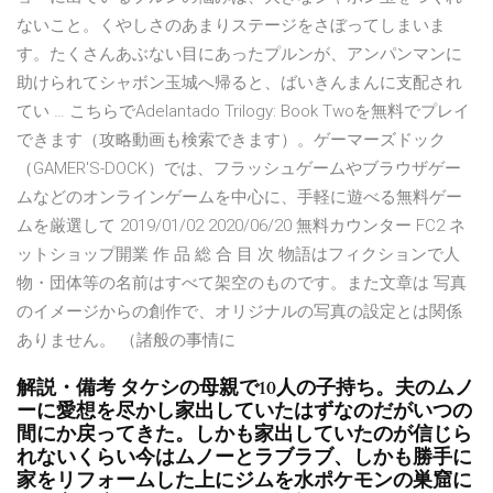
ないこと。くやしさのあまりステージをさぼってしまいま
す。たくさんあぶない目にあったプルンが、アンパンマンに
助けられてシャボン玉城へ帰ると、ばいきんまんに支配され
てい … こちらでAdelantado Trilogy: Book Twoを無料でプレイ
できます（攻略動画も検索できます）。ゲーマーズドック
（GAMER'S-DOCK）では、フラッシュゲームやブラウザゲー
ムなどのオンラインゲームを中心に、手軽に遊べる無料ゲー
ムを厳選して 2019/01/02 2020/06/20 無料カウンター FC2 ネ
ットショップ開業 作 品 総 合 目 次 物語はフィクションで人
物・団体等の名前はすべて架空のものです。また文章は 写真
のイメージからの創作で、オリジナルの写真の設定とは関係
ありません。 （諸般の事情に
解説・備考 タケシの母親で10人の子持ち。夫のムノ
ーに愛想を尽かし家出していたはずなのだがいつの
間にか戻ってきた。しかも家出していたのが信じら
れないくらい今はムノーとラブラブ、しかも勝手に
家をリフォームした上にジムを水ポケモンの巣窟に