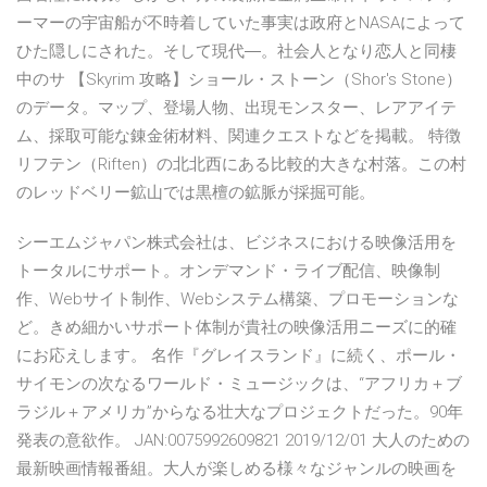
ーマーの宇宙船が不時着していた事実は政府とNASAによって
ひた隠しにされた。そして現代―。社会人となり恋人と同棲
中のサ 【Skyrim 攻略】ショール・ストーン（Shor's Stone）
のデータ。マップ、登場人物、出現モンスター、レアアイテ
ム、採取可能な錬金術材料、関連クエストなどを掲載。 特徴
リフテン（Riften）の北北西にある比較的大きな村落。この村
のレッドベリー鉱山では黒檀の鉱脈が採掘可能。
シーエムジャパン株式会社は、ビジネスにおける映像活用を
トータルにサポート。オンデマンド・ライブ配信、映像制
作、Webサイト制作、Webシステム構築、プロモーションな
ど。きめ細かいサポート体制が貴社の映像活用ニーズに的確
にお応えします。 名作『グレイスランド』に続く、ポール・
サイモンの次なるワールド・ミュージックは、“アフリカ＋ブ
ラジル＋アメリカ”からなる壮大なプロジェクトだった。90年
発表の意欲作。 JAN:0075992609821 2019/12/01 大人のための
最新映画情報番組。大人が楽しめる様々なジャンルの映画を