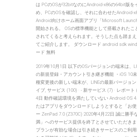
は PCのOSが32bitなのにAndroid-x86の6
め、PCのOSを確認し、それに合わせたAndroid-x
Android向けホーム画面アプリ「Microsoft 
開始される。 OSの標準機能として搭載されたこと
されてくると考えられます。そうした点も踏まえて、今回は
てご紹介します。 ダウンロード android sdk windows, 
ード 無料
2019年10月1日 以下のOSバージョンの端末は、L
の新規登録・アカウント引き継ぎ機能 ・iOS 10未
種変更後の新しい端末が、LINEの最新バージョ
イブ, サービス (100) · - 新サービス (7) · レポート (
4日 動作確認環境を満たしていない Android O
たはアプリをダウンロードしようとすると「お使
ー ZenPad 7.0 (Z370C) 2020年4月22日 誠
満」へのサービス提供を終了とさせていただきま
プランが有効な場合は引き続きサービスのご利用