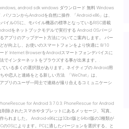
 windows, android sdk windows ダウンロード 無料 Windows
パソコンからAndroidを自然に操作. 「Android-x86」は、
モバイルOSに、モバイル機器の標準となっているRISC搭載
droidをネットブックモデルで実行する Android OSバージ
るアプリのアップデート方法についてご案内します。 バー
が向上し、お使いのスマートフォンをより快適に 8/10
ダウンロード Internet BrowserをAndroidスマートフォンデバイスに
法でインターネットをブラウズする事が出来ます。.
している多くの選択肢があります。ネイティブの Android用
だちや恋人と連絡をとる新しい方法. 「WeChat」は、
）同じアプリのユーザ―同士で連絡が撮り合えるコミュニケーシ
Rescue for Android 3.7.0.3: PhoneRescue for Android
或いは削除されたスマホやタブレットにあるメッセージ、写真、
た。 Android-x86には32bit版と64bit版の2種類が
PCのOSによります。PCに適したバージョンを選択する、と