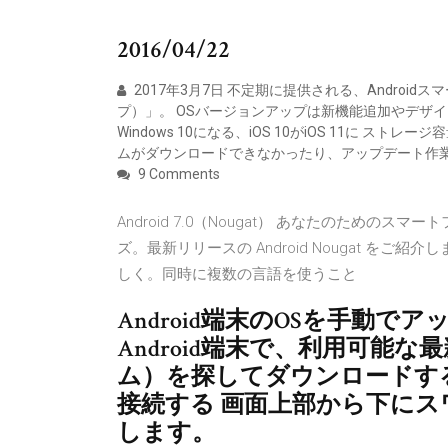
2016/04/22
2017年3月7日 不定期に提供される、Andro
プ）」。 OSバージョンアップは新機能追加やデザイン
Windows 10になる、iOS 10がiOS 11に
ムがダウンロードできなかったり、アップデート作
9 Comments
Android 7.0（Nougat） あなたのためのス
ズ。最新リリースの Android Nougat をご
しく。同時に複数の言語を使うこと
Android端末のOSを手動で
Android端末で、利用可能
ム）を探してダウンロードする
接続する 画面上部から下にスワ
します。