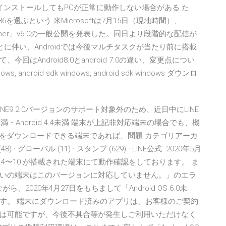
4bit版をインストールしてもPCが正常に動作しない場合がある た
86を選ぶという 米Microsoftは7月15日（現地時間）、
Launcher」v6.0の一般公開を発表した。同日より段階的な配信が
に伴い、Androidでは今後マルチタスクが当たり前に搭載
Android8.0とandroid 7.0の違い、変更点につい
android sdk windows, android sdk windows ダウンロ
INE9.2.0バージョンのサポート対象外のため、近日中にLINE
満・Android 4.4未満 端末が上記非対応端末の場合でも、機
ンをダウンロードできる端末であれば、問題 カテゴリアーカ
48) · グローバル (11) · スタンプ (629) · LINE公式 2020年5月
S 4.4〜10 が搭載された端末にて動作確認をしております。 ま
いの端末はこのバージョンに対応していません。」のエラ
に勝手ながら、2020年4月27日をもちまして「Android OS 6.0未
す。 端末にダウンロード済みのアプリは、お客様のご契約
は可能ですが、今後不具合等が発生しご利用いただけなく